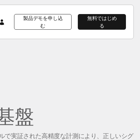
製品デモを申し込
無料ではじめ
む
る
会社情報
注目コンテンツ
注目コンテンツ
AppsFlyer 101
会社概要
プロダクト ツアー
プロダクトツアー
プロダクトツアー
CEOブログ
AppsFlyerの優位性
イベント＆ウェビナー
プロダクトニュース
ソーシャルインパクト
ラーニングポータル
基盤
採用情報
Developer Hub
エンタープライズ向けセキュリティ
導入事例
パッケージ
ニュースルーム
ヘルプページ
イルで実証された高精度な計測により、正しいシグ
導入事例Wolt
プロダクトニュース