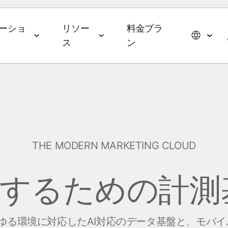
ーショ
リソー
料金プラ
ス
ン
スイート
データコラボレーションスイー
エージェンティックAIス
ョン
パートナーシップ
イベント＆メディア
ト
イート
メディア・技術パートナー
ROAS
ドトップ5と2026年の予測
イベント＆ウェビナー
データ管理
AI エージェント
広告代理店
ming
オンデマンドイベント
THE MODERN MARKETING CLOUD
hub
オーディエンスアクティ
AWS
ル・メディアバイイング
Commerce
MAMAイベント
ベーション
MCP
p
揮するための計測
ブ戦略
ップレポート
MAMAスポンサー
リテールメディア計測
App
& マネタイズ
ケティングベンチマーク
ポッドキャスト
Signal Hub
 App
あらゆる環境に対応したAI対応のデータ基盤と、モバ
 Index
YouTube
データクリーンルーム