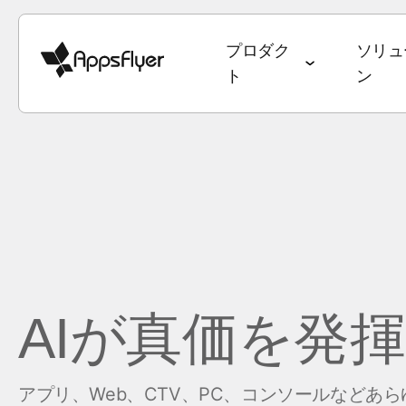
プロダク
ソリュ
ト
ン
ディープリンク
計測スイート
業種別ソリューション
ブログ
目標別ソリューシ
調査・レポート
モバイルアトリビューション
ゲーム
アトリビューション
ユーザー獲得 & 
データトレン
Web to App
Webアトリビューション
銀行・金融サービス
オムニチャネルマーケティング
継続率 & LTV
State of Ga
QR to App
CTVアトリビューション
eコマース
ディープリンク
オムニチャネ
State of e
メール to Ap
AIが真価を発
PC・コンソールアトリビュー
エンターテインメント
データコラボレーション
クリエイティ
ワールドカ
テキスト to 
ション
フード・ドリンク & QSR
マーケティングにおけるAI
メディア販売 
アプリマー
リファラル to
クロスプラットフォームアトリ
アプリ、Web、CTV、PC、コンソールなど
ヘルス & フィットネス
Performance