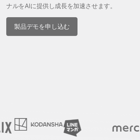
ビューション
ソーシャル to
ナルをAIに提供し成長を加速させます。
旅行 & 交通
ROI計測
ディファー
サブスクリプションアプリ
プリンク
製品デモを申し込む
マーケティング分析
リンク管理
Incrementality
クリエイティブ最適化
オーディエンスセグメンテーシ
ョン
不正対策
プロダクト分析