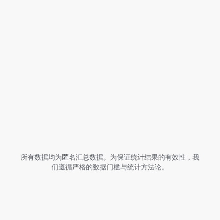
细分品类
App
分类
规则
国家/地区
转化类型
获取数据
所有数据均为匿名汇总数据。为保证统计结果的有效性，我
们遵循严格的数据门槛与统计方法论。