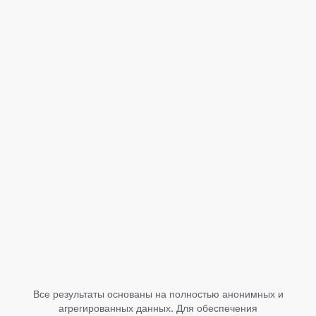
Категория
Подкатегория
Как приложения
были сгруппированы
Страна / регион
Тип конверсии
Получить данные
Все результаты основаны на полностью анонимных и
агрегированных данных. Для обеспечения