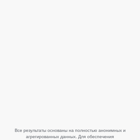
Категория
Подкатегория
Как приложения
были сгруппированы
Страна / регион
Тип конверсии
Получить данные
Все результаты основаны на полностью анонимных и
агрегированных данных. Для обеспечения