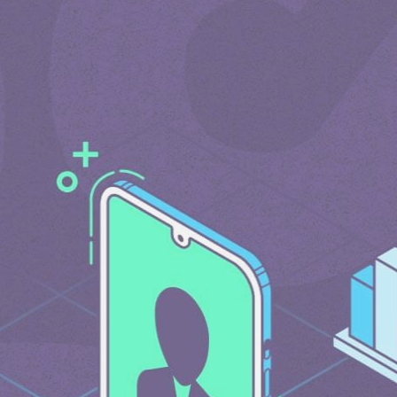
ате мира по
Стать спонсором
Истории 
MAMA
тинга
Подкасты
Видео на YouTube
ности