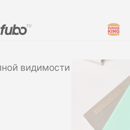
Стать спонсором
Истории 
MAMA
тинга
Подкасты
Видео на YouTube
ности
лной видимости