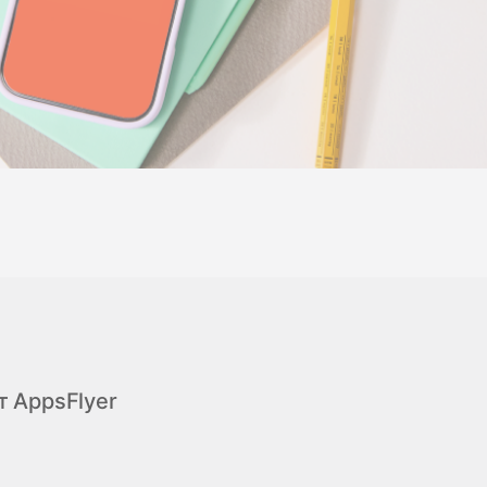
т AppsFlyer