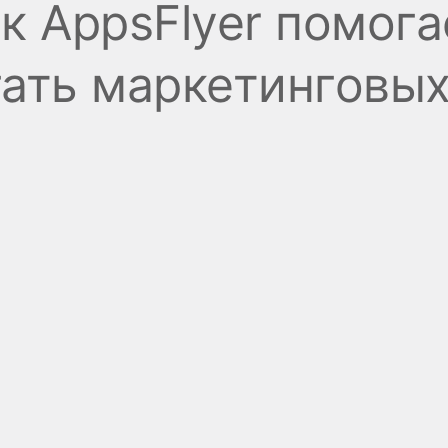
ак AppsFlyer помог
гать маркетинговых