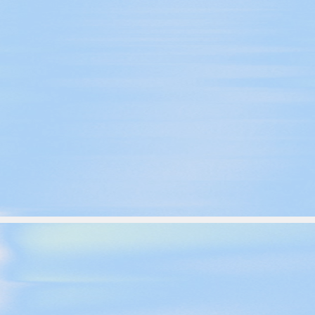
Стать спонсором
Истории 
MAMA
тинга
Подкасты
Видео на YouTube
ности