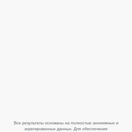
Категория
Подкатегория
Как приложения
были сгруппированы
Страна / регион
Тип конверсии
Получить данные
Все результаты основаны на полностью анонимных и
агрегированных данных. Для обеспечения