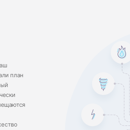
наш
али план
рый
чески
змещаются
жество