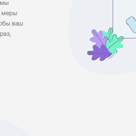
рмы
е меры
тобы ваш
раз,