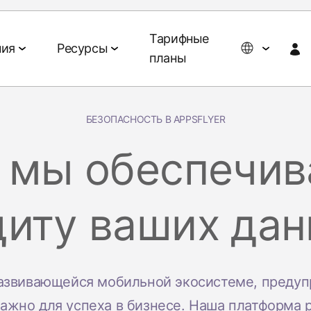
Тарифные
ния
Ресурсы
планы
БЕЗОПАСНОСТЬ В APPSFLYER
Мероприятия и медиа
Инструменты для ИИ-агентов
ты
Работа с данными
Партнёрство
О компании
 мы обеспечи
Тех- и медиапартнёры
О нас
анных и прогнозы
 пользователей и ROAS
Управление данными
Мероприятия и
Хаб ИИ-агентов
Агентства
Блог гене
иентов и LTV
Активация аудитории
вебинары
иту ваших да
Контекстный протокол
директор
а игровых
AWS
ая закупка медиа
Эффективность
Мероприятия по
модели (MCP)
Социальн
рекламы ритейла
запросу
тратегия
тинга eCommerce-
Вакансии
Signal Hub
Конференции
ламы и монетизация
развивающейся мобильной экосистеме, предуп
MAMA
Пресс-це
Data Clean Room
ажно для успеха в бизнесе. Наша платформа 
ате мира по