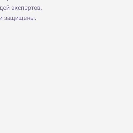
Центр поддержки
клиентов
дой экспертов,
Что нового
ли защищены.