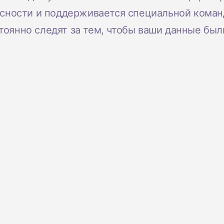
Стать спонсором
Истории 
сности и поддерживается специальной коман
MAMA
тоянно следят за тем, чтобы ваши данные бы
тинга
Подкасты
Видео на YouTube
ности