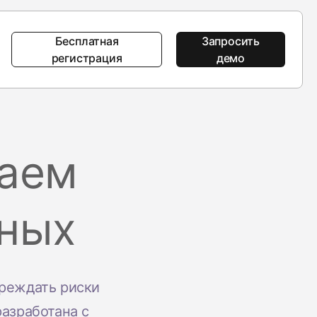
Бесплатная
Запросить
регистрация
демо
Рекомендуем
Рекомендуем
Самое важное об AppsFlyer
ваем
Интерактивные обзоры
Интерактивные обзоры продуктов
Интерактивные обзоры продуктов
продуктов
рального
нных
а
Преимущества AppsFlyer
Что нового
Что нового
ое влияние
Образовательный портал
Пакет безопасности
Пакет безопасности
AppsFlyer
корпоративного уровня
корпоративного уровня
реждать риски
Хаб для разработчиков
нтр
разработана с