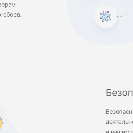
верам
 сбоев.
Безоп
Безопасн
деятельн
и вашим 