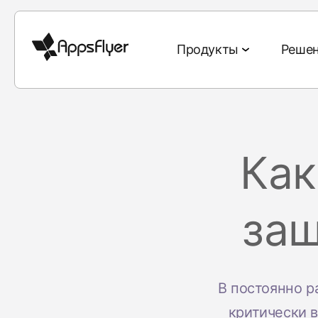
Продукты
Реше
Инструменты
Инструменты измерения
По отрасли
Блог
Исследования и отчё
По цели
диплинкинга
Как
Мобильная атрибуция
Гейминг
Атрибуция
Топ-5 трендов д
Привлечение
Web-to-App
на 2026 год
Веб-атрибуция
Финансы
Омниканальный
Удержание кл
защ
QR-to-App
маркетинг
Обзор маркетинг
Атрибуция CTV
eCommerce
Омниканальн
приложений
Email-to-App
Диплинкинг
Атрибуция на ПК и
Развлечения
Креативная с
Состояние марке
Text-to-App
консолях
Совместная работы с
Еда и напитки
Продажа рек
В постоянно 
приложений
данными
Referral-to-App
Кроссплатформенное
критически в
Здоровье и фитнес
Отчёт о чемпион