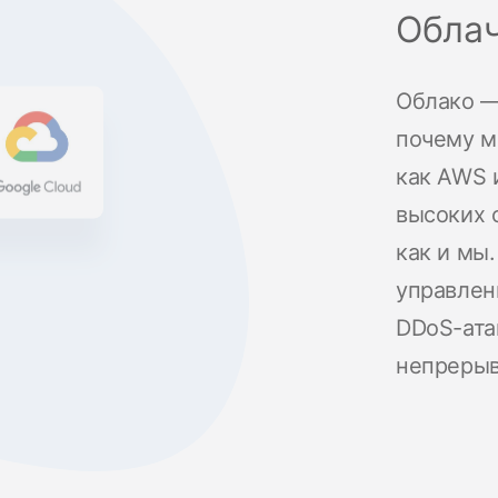
Облач
Облако —
почему м
как AWS 
высоких 
как и мы
управлен
DDoS-ата
непрерыв