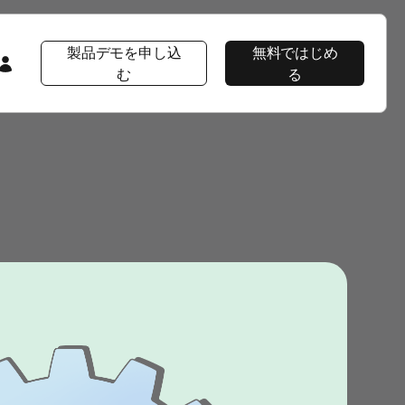
製品デモを申し込
無料ではじめ
む
る
会社情報
注目コンテンツ
注目コンテンツ
AppsFlyer 101
会社概要
プロダクト ツアー
プロダクトツアー
プロダクトツアー
CEOブログ
AppsFlyerの優位性
イベント＆ウェビナー
プロダクトニュース
ソーシャルインパクト
ラーニングポータル
採用情報
Developer Hub
エンタープライズ向けセキュリティ
導入事例
パッケージ
ニュースルーム
ヘルプページ
導入事例Wolt
プロダクトニュース