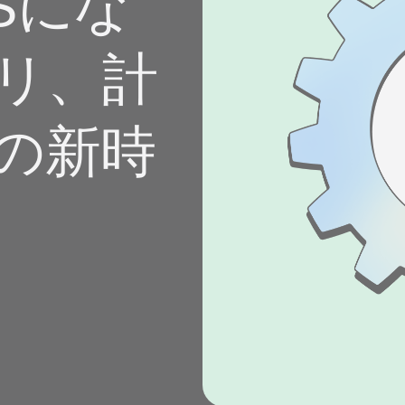
OSにな
 App
ドディー
リ、計
の新時