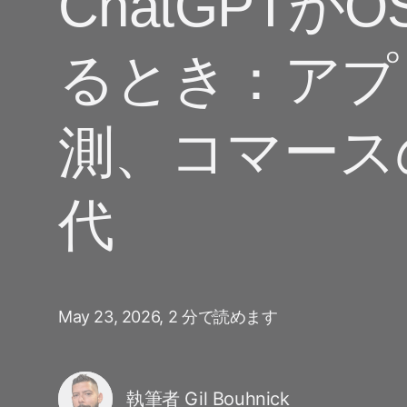
ChatGPTが
ビューション
ソーシャル to
旅行 & 交通
ROI計測
ディファー
るとき：アプ
サブスクリプションアプリ
プリンク
マーケティング分析
リンク管理
Incrementality
測、コマース
クリエイティブ最適化
オーディエンスセグメンテーシ
代
ョン
不正対策
プロダクト分析
May 23, 2026,
2 分で読めます
執筆者 Gil Bouhnick