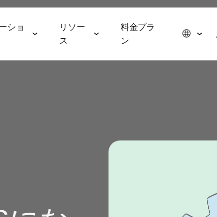
ーショ
リソー
料金プラ
ス
ン
スイート
データコラボレーションスイー
エージェンティックAIス
ョン
パートナーシップ
イベント＆メディア
ト
イート
メディア・技術パートナー
ROAS
ドトップ5と2026年の予測
イベント＆ウェビナー
データ管理
AI エージェント
広告代理店
ming
オンデマンドイベント
hub
オーディエンスアクティ
AWS
ル・メディアバイイング
Commerce
MAMAイベント
ベーション
MCP
p
ブ戦略
ップレポート
MAMAスポンサー
リテールメディア計測
App
& マネタイズ
ケティングベンチマーク
ポッドキャスト
Signal Hub
 App
 Index
YouTube
データクリーンルーム