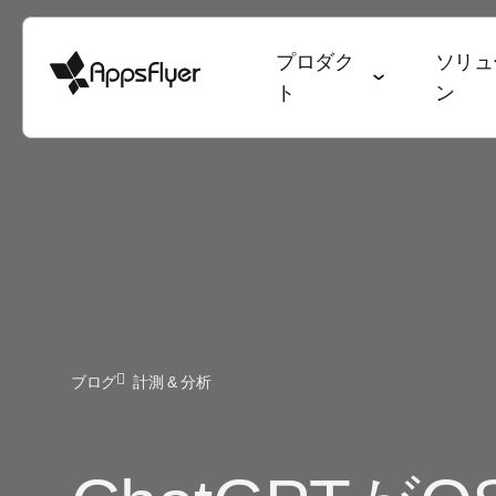
プロダク
ソリュ
ト
ン
ディープリンク
計測スイート
業種別ソリューション
ブログ
目標別ソリューシ
調査・レポート
モバイルアトリビューション
ゲーム
アトリビューション
ユーザー獲得 & 
データトレン
Web to App
Webアトリビューション
銀行・金融サービス
オムニチャネルマーケティング
継続率 & LTV
State of Ga
QR to App
CTVアトリビューション
eコマース
ディープリンク
オムニチャネ
State of e
メール to Ap
ブログ
計測 & 分析
PC・コンソールアトリビュー
エンターテインメント
データコラボレーション
クリエイティ
ワールドカ
テキスト to 
ション
フード・ドリンク & QSR
マーケティングにおけるAI
メディア販売 
アプリマー
リファラル to
クロスプラットフォームアトリ
ヘルス & フィットネス
Performance