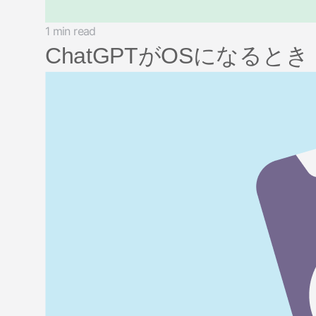
1 min read
ChatGPTがOSになる