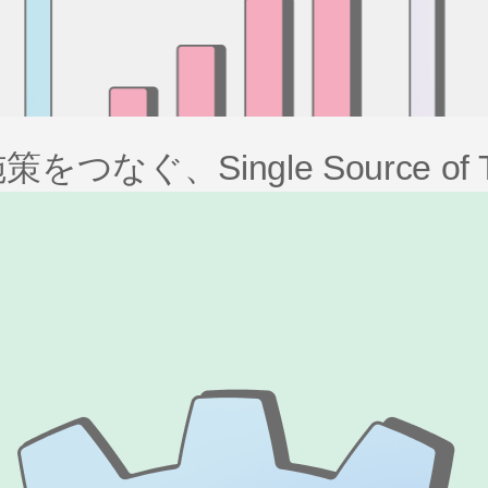
ぐ、Single Source of T