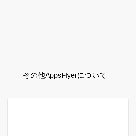
ことで、全ブランドがアプリのダ
ウンロードを推進するようになり
ました。”
株式会社アダストリア WEB事業部 平田みず希氏
その他AppsFlyerについて