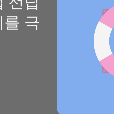
앱 선탑
체를 극