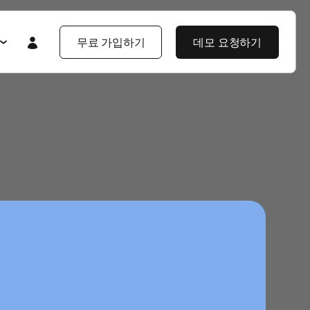
무료 가입하기
데모 요청하기
Featured
Featured
앱스플라이어 101
라이어 소개
제품 투어
제품 둘러보기
제품 둘러보기
블로그
앱스플라이어 강점
기업 솔루션
제픔 소식
헌
고객 배움 포털
보
개발자 허브
고객 이야기
엔터프라이즈급 보안
지식 센터
야기
제품 소식