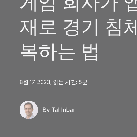
게임 회사가 
마케팅 애널리틱스
여행 및 지역 정보
디퍼드 딥링크
증분성
재로 경기 침
구독 앱
링크 관리
크리에이티브 최적화
오디언스 세그먼트
복하는 법
프로드 보호
프로덕트 애널리틱스
8월 17, 2023,
읽는 시간: 5분
By Tal Inbar