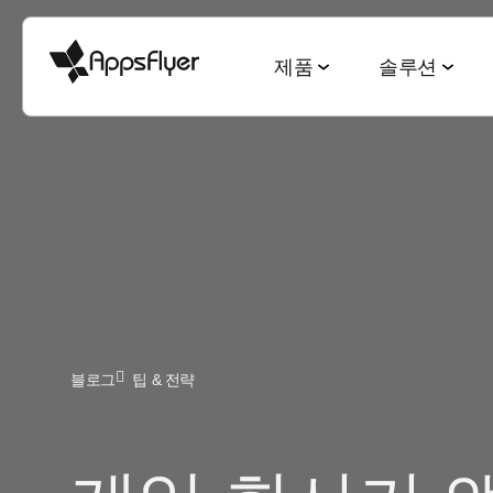
제품
솔루션
측정 스위트
산업별 솔루션
블로그
리서치 & 리포트
딥링킹 스위트
목적별 솔루션
모바일 어트리뷰션
게임
모바일 어트리뷰션
2025 Top5 트렌드
웹-to-앱
신규 유저 및
금융
옴니채널 마케팅
게이밍 산업
QR-to-앱
고객 잔존율 
CTV 어트리뷰션
전자상거래
딥링킹
전자상거래 산업
이메일-to-앱
옴니 채널 
PC & 콘솔 어트리뷰션
블로그
팁 & 전략
엔터테인먼트
데이터 협업
월드컵 보고서
텍스트-to-앱
크리에이티
크로스 플랫폼 측정
요식업
마케팅과 AI
앱 마케팅 벤치마크
리퍼럴-to-앱
미디어 셀링
ROI 측정
헬스 & 피트니스
성과 인덱스
소셜-to-앱