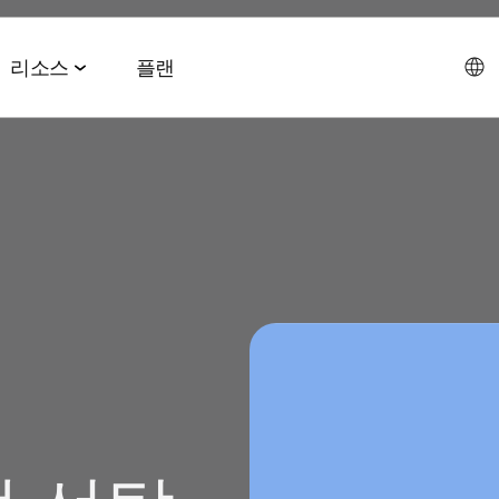
리소스
플랜
데이터 협업 스위트
이벤트 & 미디어
파트너십 솔루션
AI 에이전트 스위트
회사소개
테크 & 미디어
앱스플
 & 2026 전망치
 ROAS
데이터 관리
이벤트 & 웨비나
에이전트 허브
에이전시
CEO 
및 LTV
오디언스 활성화
온디맨드 이벤트
MCP
AWS
사회공
미디어 바잉
리테일 미디어 측정
MAMA 이벤트
채용정
브 전략
시그널 허브
스폰서 MAMA
뉴스룸
 및 수익화
데이터 클린룸
팟케스트
고객 이
Youtube 비디오