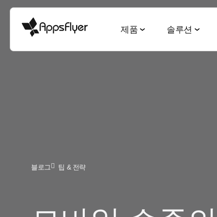
제품
솔루션
측정 스위트
산업별 솔루션
블로그
리서치 & 리포트
딥링킹 스위트
목적별 솔루션
모바일 어트리뷰션
게임
모바일 어트리뷰션
2025 Top5 트렌드
웹-to-앱
신규 유저 및
금융
옴니채널 마케팅
게이밍 산업
QR-to-앱
고객 잔존율 
CTV 어트리뷰션
전자상거래
딥링킹
전자상거래 산업
이메일-to-앱
옴니 채널 
PC & 콘솔 어트리뷰션
블로그
팁 & 전략
엔터테인먼트
데이터 협업
월드컵 보고서
텍스트-to-앱
크리에이티
크로스 플랫폼 측정
요식업
마케팅과 AI
앱 마케팅 벤치마크
리퍼럴-to-앱
미디어 셀링
ROI 측정
헬스 & 피트니스
성과 인덱스
소셜-to-앱