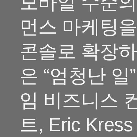
모바일 수준의
마케팅 애널리틱스
여행 및 지역 정보
디퍼드 딥링크
증분성
먼스 마케팅을
구독 앱
링크 관리
크리에이티브 최적화
오디언스 세그먼트
콘솔로 확장하
프로드 보호
프로덕트 애널리틱스
은 “엄청난 일”
임 비즈니스 
트, Eric Kres