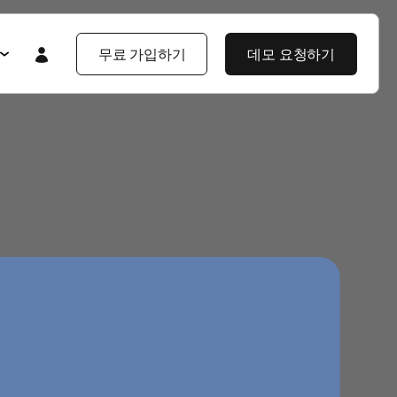
무료 가입하기
데모 요청하기
Featured
Featured
앱스플라이어 101
라이어 소개
제품 투어
제품 둘러보기
제품 둘러보기
블로그
앱스플라이어 강점
기업 솔루션
제픔 소식
헌
고객 배움 포털
보
개발자 허브
고객 이야기
엔터프라이즈급 보안
지식 센터
야기
제품 소식