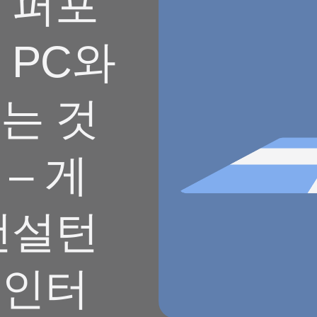
 퍼포
 PC와
는 것
 – 게
컨설턴
s 인터