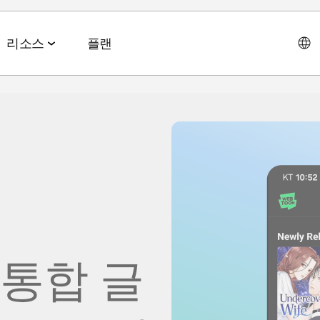
리소스
플랜
데이터 협업 스위트
이벤트 & 미디어
파트너십 솔루션
AI 에이전트 스위트
회사소개
테크 & 미디어
앱스플
 & 2026 전망치
 ROAS
데이터 관리
이벤트 & 웨비나
에이전트 허브
에이전시
CEO 
및 LTV
오디언스 활성화
온디맨드 이벤트
MCP
AWS
사회공
미디어 바잉
리테일 미디어 측정
MAMA 이벤트
채용정
브 전략
시그널 허브
스폰서 MAMA
 통합 글
뉴스룸
 및 수익화
데이터 클린룸
팟케스트
고객 이
Youtube 비디오