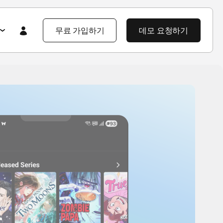
무료 가입하기
데모 요청하기
Featured
Featured
앱스플라이어 101
라이어 소개
제품 투어
제품 둘러보기
제품 둘러보기
블로그
앱스플라이어 강점
기업 솔루션
제픔 소식
헌
고객 배움 포털
보
개발자 허브
고객 이야기
엔터프라이즈급 보안
지식 센터
야기
제품 소식