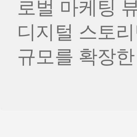
로벌 마케팅 
마케팅 애널리틱스
여행 및 지역 정보
디퍼드 딥링크
증분성
구독 앱
링크 관리
디지털 스토
크리에이티브 최적화
오디언스 세그먼트
규모를 확장한
프로드 보호
프로덕트 애널리틱스