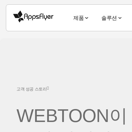
제품
솔루션
측정 스위트
산업별 솔루션
블로그
리서치 & 리포트
딥링킹 스위트
목적별 솔루션
모바일 어트리뷰션
게임
모바일 어트리뷰션
2025 Top5 트렌드
웹-to-앱
신규 유저 및
금융
옴니채널 마케팅
게이밍 산업
QR-to-앱
고객 잔존율 
CTV 어트리뷰션
고객 성공 스토리
전자상거래
딥링킹
전자상거래 산업
이메일-to-앱
옴니 채널 
PC & 콘솔 어트리뷰션
엔터테인먼트
데이터 협업
월드컵 보고서
텍스트-to-앱
크리에이티
WEBTOON이
크로스 플랫폼 측정
요식업
마케팅과 AI
앱 마케팅 벤치마크
리퍼럴-to-앱
미디어 셀링
ROI 측정
헬스 & 피트니스
성과 인덱스
소셜-to-앱