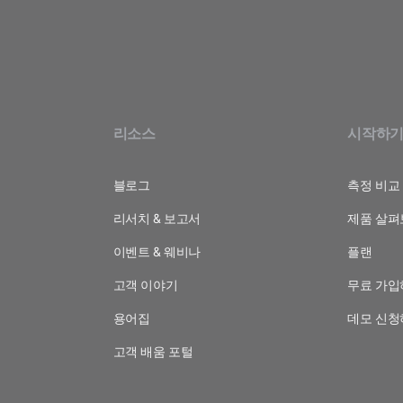
리소스
시작하
블로그
측정 비교
리서치 & 보고서
제품 살펴
이벤트 & 웨비나
플랜
고객 이야기
무료 가입
용어집
데모 신청
고객 배움 포털