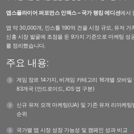
마케팅 애널리틱스
여행 및 지역 정보
디퍼드 딥링크
앱스플라이어 퍼포먼스 인덱스 – 국가 랭킹 에디션
에서 
증분성
구독 앱
링크 관리
크리에이티브 최적화
앱 약 30,000개, 인스톨 190억 건을 시장 규모, 유저 
신흥 시장 발굴에 초점을 둔 9가지 기준으로 마케팅 성
오디언스 세그먼트
를 정리했습니다.
프로드 보호
주요 내용:
프로덕트 애널리틱스
게임 장르 14가지, 비게임 카테고리 16개별 모바일
83개국 (안드로이드, iOS 앱 구분)
신규 유저 모객 마케팅(UA) 및 기존 유저 리마케팅
순위
국가별 앱 시장 성장 가능성 및 캠페인 성과 비교