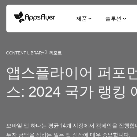
제품
솔루션
CONTENT LIBRARY
리포트
측정 스위트
산업별 솔루션
블로그
리서치 & 리포트
딥링킹 스위트
목적별 솔루션
앱스플라이어 퍼포먼
모바일 어트리뷰션
게임
모바일 어트리뷰션
2025 Top5 트렌드
웹-to-앱
신규 유저 및
금융
옴니채널 마케팅
게이밍 산업
QR-to-앱
고객 잔존율 
스: 2024 국가 랭킹
CTV 어트리뷰션
전자상거래
딥링킹
전자상거래 산업
이메일-to-앱
옴니 채널 
PC & 콘솔 어트리뷰션
엔터테인먼트
데이터 협업
월드컵 보고서
텍스트-to-앱
크리에이티
크로스 플랫폼 측정
요식업
마케팅과 AI
앱 마케팅 벤치마크
리퍼럴-to-앱
미디어 셀링
모바일 앱 하나는 평균 14개 시장에서 캠페인을 집행합
ROI 측정
투자 금액을 정하는 일은 앱 성장에 매우 중요합니다.
헬스 & 피트니스
성과 인덱스
소셜-to-앱