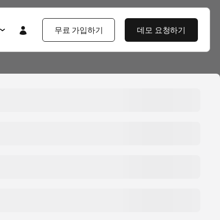
무료 가입하기
데모 요청하기
Featured
Featured
앱스플라이어 101
라이어 소개
제품 투어
제품 둘러보기
제품 둘러보기
블로그
앱스플라이어 강점
기업 솔루션
제픔 소식
헌
고객 배움 포털
보
개발자 허브
고객 이야기
엔터프라이즈급 보안
지식 센터
야기
제품 소식