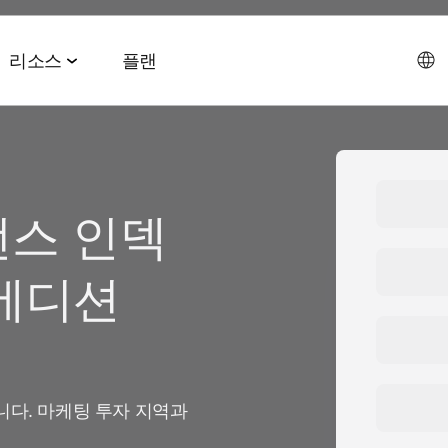
리소스
플랜
데이터 협업 스위트
이벤트 & 미디어
파트너십 솔루션
AI 에이전트 스위트
회사소개
스 인덱
테크 & 미디어
앱스플
 & 2026 전망치
 ROAS
데이터 관리
이벤트 & 웨비나
에이전트 허브
에이전시
CEO 
및 LTV
오디언스 활성화
온디맨드 이벤트
MCP
 에디션
AWS
사회공
미디어 바잉
리테일 미디어 측정
MAMA 이벤트
채용정
브 전략
시그널 허브
스폰서 MAMA
뉴스룸
 및 수익화
데이터 클린룸
팟케스트
니다. 마케팅 투자 지역과
고객 이
Youtube 비디오