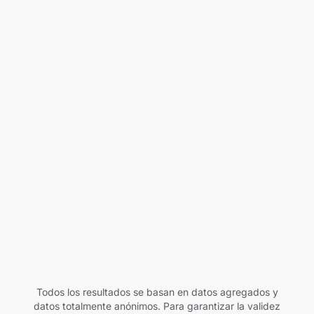
Categoría
Subcategoría
Cómo se
agruparon
las aplicaciones
País / Región
Tipo de conversión
Obtener datos
Todos los resultados se basan en datos agregados y
datos totalmente anónimos. Para garantizar la validez