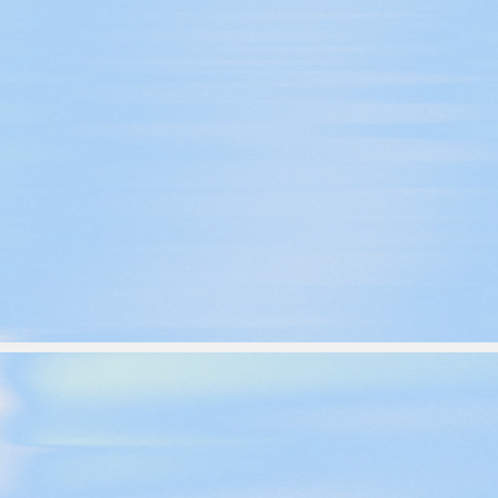
client
Vídeos de YouTube
es