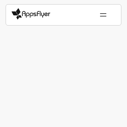
Con la confianza de marcas
líderes en todo el mundo
AppsFlyer permite a empresas de todos los tamaños y
de todas las industrias tomar mejores decisiones de
marketing e impulsar el ROI
Haciendo que la automatización impulsada
por datos sea una realidad con AppsFlyer