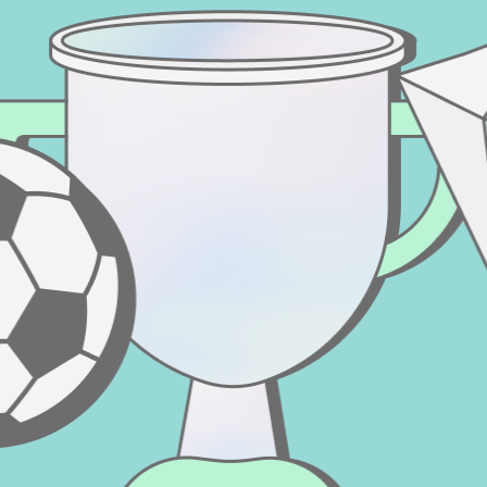
Casos
Podcasts
client
Vídeos de YouTube
es