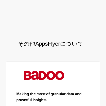
Austine D., Growth Marketing Manager –
KisanKonnect
その他AppsFlyerについて
Making the most of granular data and
powerful insights