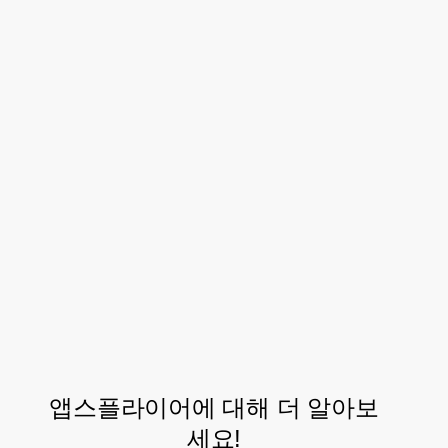
한층 더 강화하기 위해 앱스플라이어
와 전략적 파트너십을 지속해 나갈
것입니다. 다양한 플랫폼 환경에서
활동하는 사용자 코호트별 퍼포먼스
를 통합적으로 비교하고 정의할 수
있는 체계적인 프레임워크를 구축하
는 것이 저희의 최종 목표입니다.”
이승복, UA Team Lead, Netmarble
앱스플라이어에 대해 더 알아보
세요!