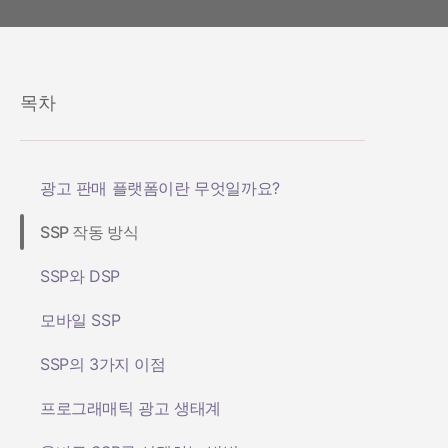
헬스 & 피트니스
성과 인덱스
소셜-to-앱
마케팅 애널리틱스
여행 및 지역 정보
디퍼드 딥링크
증분성
구독 앱
링크 관리
크리에이티브 최적화
목차
오디언스 세그먼트
프로드 보호
광고 판매 플랫폼이란 무엇일까요?
프로덕트 애널리틱스
SSP 작동 방식
SSP와 DSP
모바일 SSP
SSP의 3가지 이점
프로그래매틱 광고 생태계