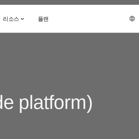
리소스
플랜
데이터 협업 스위트
이벤트 & 미디어
파트너십 솔루션
AI 에이전트 스위트
회사소개
테크 & 미디어
앱스플
 & 2026 전망치
 ROAS
데이터 관리
이벤트 & 웨비나
에이전트 허브
에이전시
CEO 
및 LTV
오디언스 활성화
온디맨드 이벤트
MCP
e platform)
AWS
사회공
미디어 바잉
리테일 미디어 측정
MAMA 이벤트
채용정
브 전략
시그널 허브
스폰서 MAMA
뉴스룸
 및 수익화
데이터 클린룸
팟케스트