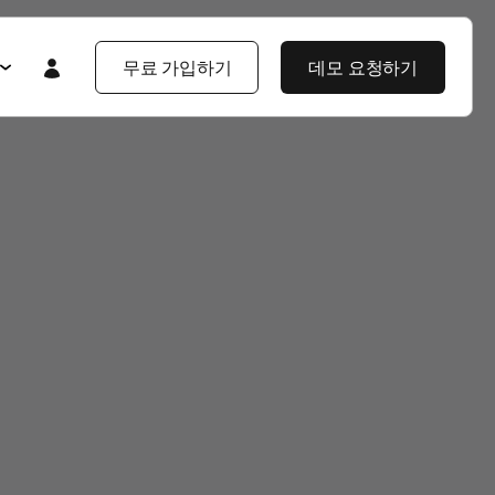
무료 가입하기
데모 요청하기
Featured
Featured
앱스플라이어 101
라이어 소개
제품 투어
제품 둘러보기
제품 둘러보기
블로그
앱스플라이어 강점
기업 솔루션
제픔 소식
헌
고객 배움 포털
보
개발자 허브
고객 이야기
엔터프라이즈급 보안
지식 센터