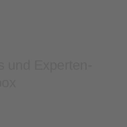
s und Experten-
box