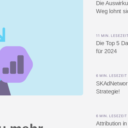
Die Auswirk
Index
ep
Weg lohnt si
ment
11 MIN. LESEZEI
Die Top 5 Da
für 2024
6 MIN. LESEZEIT
SKAdNetwork 
Strategie!
6 MIN. LESEZEIT
Attribution i