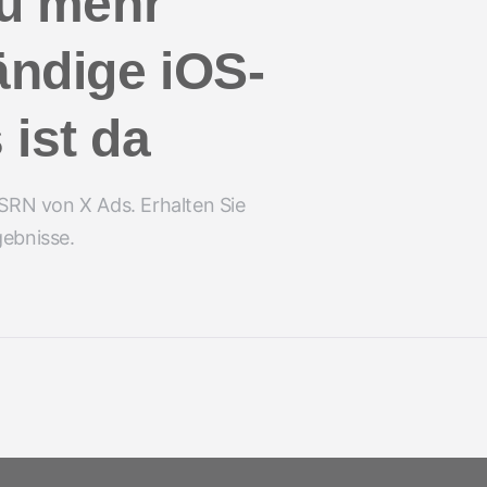
 zu mehr
tändige iOS-
ist da
SRN von X Ads. Erhalten Sie
gebnisse.