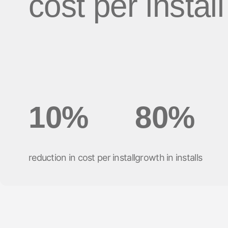
cost per install
ビューション
ソーシャル to
旅行 & 交通
ROI計測
ディファー
サブスクリプションアプリ
プリンク
マーケティング分析
リンク管理
Incrementality
クリエイティブ最適化
10%
80%
オーディエンスセグメンテーシ
ョン
不正対策
reduction in cost per install
growth in installs
プロダクト分析