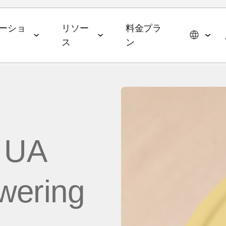
ーショ
リソー
料金プラ
ス
ン
スイート
データコラボレーションスイー
エージェンティックAIス
ョン
パートナーシップ
イベント＆メディア
ト
イート
メディア・技術パートナー
ROAS
ドトップ5と2026年の予測
イベント＆ウェビナー
データ管理
AI エージェント
 UA
広告代理店
ming
オンデマンドイベント
hub
オーディエンスアクティ
AWS
ル・メディアバイイング
Commerce
MAMAイベント
ベーション
MCP
p
owering
ブ戦略
ップレポート
MAMAスポンサー
リテールメディア計測
App
& マネタイズ
ケティングベンチマーク
ポッドキャスト
Signal Hub
 App
 Index
YouTube
データクリーンルーム