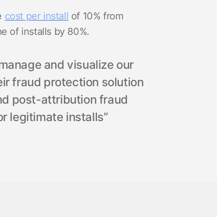
ve
cost per install
of 10% from
e of installs by 80%.
 manage and visualize our
ir fraud protection solution
d post-attribution fraud
r legitimate installs”