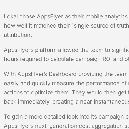
Lokal chose AppsFlyer as their mobile analytics
how well it matched their “single source of trut
attribution.
AppsFlyer’s platform allowed the team to signifi
hours required to calculate campaign ROI and ot
With AppsFlyer’s Dashboard providing the team w
easily and quickly measure the performance of
actions to optimize them. They would then get th
back immediately, creating a near-instantaneou
To gain a more detailed look into its campaign 
AppsFlyer’s next-generation cost aggregation s