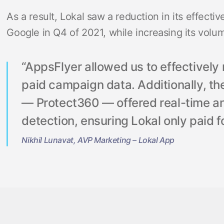
As a result, Lokal saw a reduction in its effecti
Google in Q4 of 2021, while increasing its volum
“AppsFlyer allowed us to effectively
paid campaign data. Additionally, the
— Protect360 — offered real-time an
detection, ensuring Lokal only paid fo
Nikhil Lunavat, AVP Marketing – Lokal App