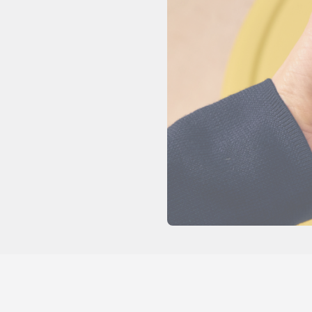
 App
ドディー