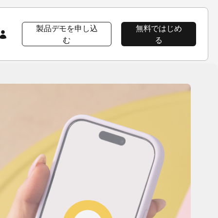
製品デモを申し込
無料ではじめ
む
る
会社情報
注目コンテンツ
注目コンテンツ
AppsFlyer 101
会社概要
プロダクト ツアー
プロダクトツアー
プロダクトツアー
CEOブログ
AppsFlyerの優位性
イベント＆ウェビナー
プロダクトニュース
ソーシャルインパクト
ラーニングポータル
採用情報
Developer Hub
エンタープライズ向けセキュリティ
導入事例
パッケージ
ニュースルーム
ヘルプページ
導入事例Wolt
プロダクトニュース