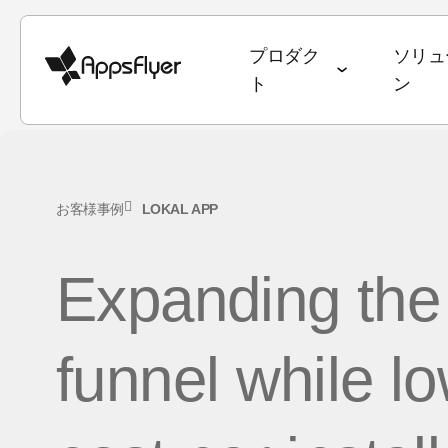
プロダク
ソリュ
ト
ン
ディープリンク
計測スイート
業種別ソリューション
ブログ
目標別ソリューシ
調査・レポート
お客様事例
LOKAL APP
モバイルアトリビューション
ゲーム
アトリビューション
ユーザー獲得 & 
データトレン
Web to App
Expanding the
Webアトリビューション
銀行・金融サービス
オムニチャネルマーケティング
継続率 & LTV
State of Ga
QR to App
CTVアトリビューション
eコマース
ディープリンク
オムニチャネ
State of e
メール to Ap
funnel while l
PC・コンソールアトリビュー
エンターテインメント
データコラボレーション
クリエイティ
ワールドカ
テキスト to 
ション
フード・ドリンク & QSR
マーケティングにおけるAI
メディア販売 
アプリマー
リファラル to
クロスプラットフォームアトリ
ヘルス & フィットネス
Performance