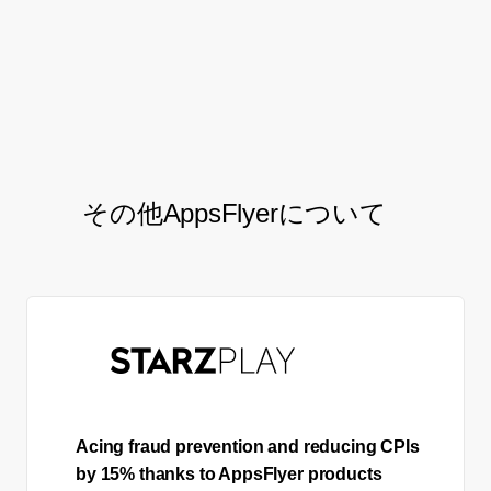
Milorad Grkovic, UA Lead,
Peaksel
その他AppsFlyerについて
Acing fraud prevention and reducing CPIs
by 15% thanks to AppsFlyer products