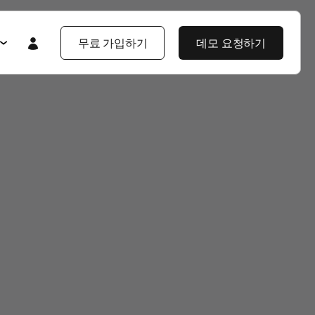
무료 가입하기
데모 요청하기
Featured
Featured
앱스플라이어 101
라이어 소개
제품 투어
제품 둘러보기
제품 둘러보기
블로그
앱스플라이어 강점
기업 솔루션
제픔 소식
헌
고객 배움 포털
보
개발자 허브
고객 이야기
엔터프라이즈급 보안
지식 센터
야기
제품 소식