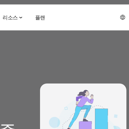
리소스
플랜
데이터 협업 스위트
이벤트 & 미디어
파트너십 솔루션
AI 에이전트 스위트
회사소개
테크 & 미디어
앱스플
 & 2026 전망치
 ROAS
데이터 관리
이벤트 & 웨비나
에이전트 허브
에이전시
CEO 
및 LTV
오디언스 활성화
온디맨드 이벤트
MCP
AWS
사회공
미디어 바잉
리테일 미디어 측정
MAMA 이벤트
채용정
브 전략
시그널 허브
스폰서 MAMA
뉴스룸
 및 수익화
데이터 클린룸
팟케스트
고객 이
Youtube 비디오