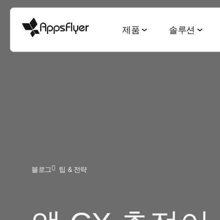
제품
솔루션
측정 스위트
산업별 솔루션
블로그
리서치 & 리포트
딥링킹 스위트
목적별 솔루션
모바일 어트리뷰션
게임
모바일 어트리뷰션
2025 Top5 트렌드
웹-to-앱
신규 유저 및
금융
옴니채널 마케팅
게이밍 산업
QR-to-앱
고객 잔존율 
CTV 어트리뷰션
전자상거래
딥링킹
전자상거래 산업
이메일-to-앱
옴니 채널 
PC & 콘솔 어트리뷰션
블로그
팁 & 전략
엔터테인먼트
데이터 협업
월드컵 보고서
텍스트-to-앱
크리에이티
크로스 플랫폼 측정
요식업
마케팅과 AI
앱 마케팅 벤치마크
리퍼럴-to-앱
미디어 셀링
ROI 측정
헬스 & 피트니스
성과 인덱스
소셜-to-앱