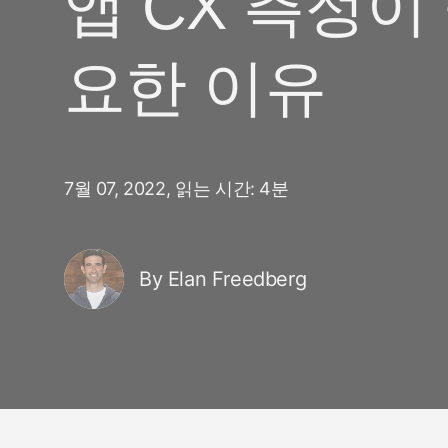
앱 CX 측정이
마케팅 애널리틱스
여행 및 지역 정보
디퍼드 딥링크
증분성
요한 이유
구독 앱
링크 관리
크리에이티브 최적화
오디언스 세그먼트
프로드 보호
7월 07, 2022,
읽는 시간: 4분
프로덕트 애널리틱스
By Elan Freedberg