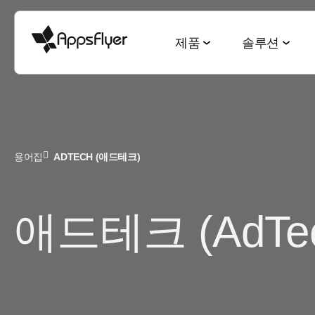
제품
솔루션
측정 스위트
산업별 솔루션
블로그
리서치 & 리포트
딥링킹 스위트
목적별 솔루션
용어집
ADTECH (애드테크)
모바일 어트리뷰션
게임
모바일 어트리뷰션
2025 Top5 트렌드
웹-to-앱
신규 유저 및
금융
옴니채널 마케팅
게이밍 산업
QR-to-앱
고객 잔존율 
애드테크 (AdTec
CTV 어트리뷰션
전자상거래
딥링킹
전자상거래 산업
이메일-to-앱
옴니 채널 
PC & 콘솔 어트리뷰션
엔터테인먼트
데이터 협업
월드컵 보고서
텍스트-to-앱
크리에이티
크로스 플랫폼 측정
요식업
마케팅과 AI
앱 마케팅 벤치마크
리퍼럴-to-앱
미디어 셀링
ROI 측정