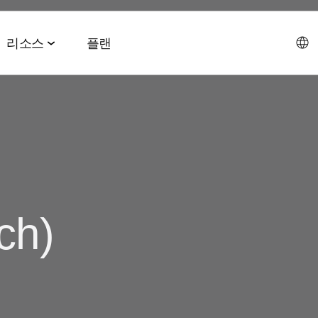
리소스
플랜
데이터 협업 스위트
이벤트 & 미디어
파트너십 솔루션
AI 에이전트 스위트
회사소개
테크 & 미디어
앱스플
 & 2026 전망치
 ROAS
데이터 관리
이벤트 & 웨비나
에이전트 허브
에이전시
CEO 
및 LTV
오디언스 활성화
온디맨드 이벤트
MCP
h)
AWS
사회공
미디어 바잉
리테일 미디어 측정
MAMA 이벤트
채용정
브 전략
시그널 허브
스폰서 MAMA
뉴스룸
 및 수익화
데이터 클린룸
팟케스트