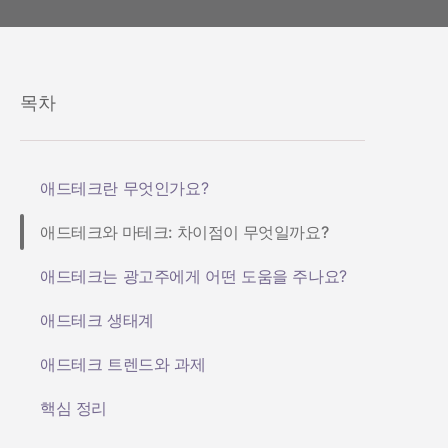
헬스 & 피트니스
성과 인덱스
소셜-to-앱
마케팅 애널리틱스
여행 및 지역 정보
디퍼드 딥링크
증분성
구독 앱
링크 관리
크리에이티브 최적화
목차
오디언스 세그먼트
프로드 보호
애드테크란 무엇인가요?
프로덕트 애널리틱스
애드테크와 마테크: 차이점이 무엇일까요?
애드테크는 광고주에게 어떤 도움을 주나요?
애드테크 생태계
애드테크 트렌드와 과제
핵심 정리