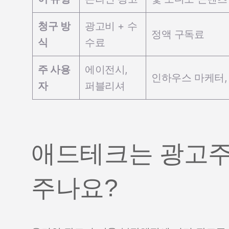
청구 방
광고비 + 수
정액 구독료
식
수료
주 사용
에이전시,
인하우스 마케터,
자
퍼블리셔
애드테크는 광고주
주나요?