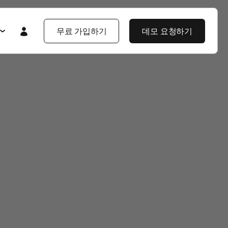
무료 가입하기
데모 요청하기
Featured
Featured
앱스플라이어 101
라이어 소개
제품 투어
제품 둘러보기
제품 둘러보기
블로그
앱스플라이어 강점
기업 솔루션
제픔 소식
헌
고객 배움 포털
보
개발자 허브
고객 이야기
엔터프라이즈급 보안
지식 센터