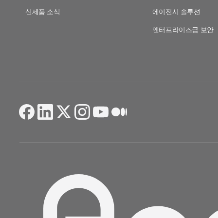
마케팅 애널리틱스
신제품 소식
에이전시 솔루션
여행 및 지역 정보
디퍼드 딥링크
증분성
엔터프라이즈급 보안
구독 앱
링크 관리
크리에이티브 최적화
오디언스 세그먼트
프로드 보호
프로덕트 애널리틱스