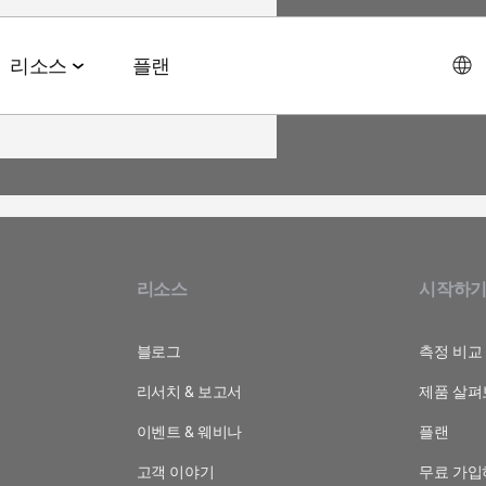
리소스
플랜
데이터 협업 스위트
이벤트 & 미디어
파트너십 솔루션
AI 에이전트 스위트
회사소개
테크 & 미디어
앱스플
 & 2026 전망치
 ROAS
데이터 관리
이벤트 & 웨비나
에이전트 허브
리소스
시작하
에이전시
CEO 
및 LTV
오디언스 활성화
온디맨드 이벤트
MCP
AWS
사회공
미디어 바잉
리테일 미디어 측정
MAMA 이벤트
블로그
측정 비교
리서치 & 보고서
제품 살펴
채용정
브 전략
시그널 허브
스폰서 MAMA
이벤트 & 웨비나
플랜
뉴스룸
 및 수익화
데이터 클린룸
팟케스트
고객 이야기
무료 가입
고객 이
Youtube 비디오