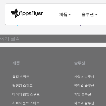
제품
솔루션
여기 클릭
측정 스위트
산업별 솔루션
블로그
리서치 & 리포트
딥링킹 스위트
목적별 솔루션
모바일 어트리뷰션
게임
모바일 어트리뷰션
2025 Top5 트렌드
웹-to-앱
신규 유저 및
제품
솔루션
금융
옴니채널 마케팅
게이밍 산업
QR-to-앱
고객 잔존율 
CTV 어트리뷰션
전자상거래
딥링킹
전자상거래 산업
이메일-to-앱
옴니 채널 
측정 스위트
산업별 솔루션
PC & 콘솔 어트리뷰션
딥링킹 스위트
목적별 솔루션
엔터테인먼트
데이터 협업
월드컵 보고서
텍스트-to-앱
크리에이티
크로스 플랫폼 측정
데이터 협업 스위트
기업 솔루션
요식업
마케팅과 AI
앱 마케팅 벤치마크
리퍼럴-to-앱
미디어 셀링
ROI 측정
AI 에이전트 스위트
파트너 솔루션
헬스 & 피트니스
성과 인덱스
소셜-to-앱