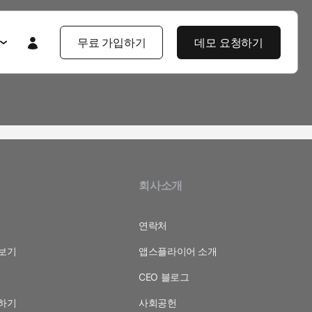
무료 가입하기
데모 요청하기
Featured
Featured
앱스플라이어 101
라이어 소개
제품 투어
제품 둘러보기
제품 둘러보기
기
회사소개
블로그
앱스플라이어 강점
기업 솔루션
제픔 소식
헌
고객 배움 포털
연락처
보기
앱스플라이어 소개
보
개발자 허브
고객 이야기
엔터프라이즈급 보안
CEO 블로그
지식 센터
하기
사회공헌
야기
제품 소식