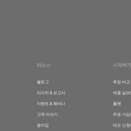
리소스
시작하
블로그
측정 비교
리서치 & 보고서
제품 살펴
이벤트 & 웨비나
플랜
고객 이야기
무료 가입
용어집
데모 신청