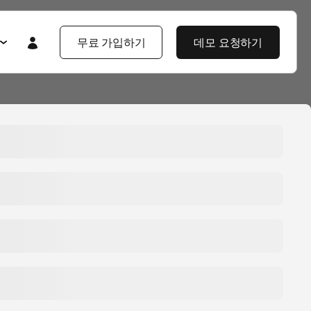
무료 가입하기
데모 요청하기
Featured
Featured
앱스플라이어 101
라이어 소개
제품 투어
제품 둘러보기
제품 둘러보기
블로그
앱스플라이어 강점
기업 솔루션
제픔 소식
헌
고객 배움 포털
보
개발자 허브
고객 이야기
엔터프라이즈급 보안
지식 센터
야기
제품 소식