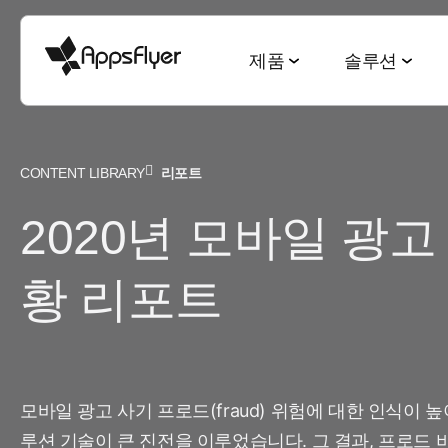
제품
솔루션
CONTENT LIBRARY
리포트
측정 스위트
산업별 솔루션
블로그
리서치 & 리포트
딥링킹 스위트
목적별 솔루션
2020년 모바일 광고
모바일 어트리뷰션
게임
모바일 어트리뷰션
2025 Top5 트렌드
웹-to-앱
신규 유저 및
금융
옴니채널 마케팅
게이밍 산업
QR-to-앱
고객 잔존율 
황 리포트
CTV 어트리뷰션
전자상거래
딥링킹
전자상거래 산업
이메일-to-앱
옴니 채널 
PC & 콘솔 어트리뷰션
엔터테인먼트
데이터 협업
월드컵 보고서
텍스트-to-앱
크리에이티
크로스 플랫폼 측정
요식업
마케팅과 AI
앱 마케팅 벤치마크
리퍼럴-to-앱
미디어 셀링
모바일 광고 사기 프로드(fraud) 위험에 대한 인식이 
ROI 측정
루션 기술이 큰 진전을 이루었습니다. 그 결과, 프로드
헬스 & 피트니스
성과 인덱스
소셜-to-앱