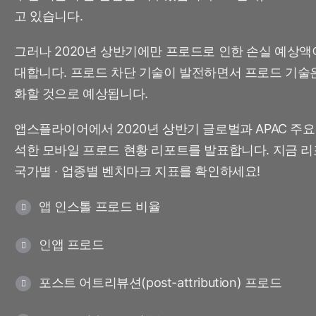
마케팅 애널리틱스
고 있습니다.
여행 및 지역 정보
디퍼드 딥링크
증분성
그러나 2020년 상반기에만 프로드로 인한 손실 예상액이
구독 앱
링크 관리
크리에이티브 최적화
대합니다. 프로드 차단 기술이 발전하면서 프로드 기술
오디언스 세그먼트
화할 것으로 예상됩니다.
프로드 보호
앱스플라이어에서 2020년 상반기 글로벌과 APAC 주요
프로덕트 애널리틱스
석한 모바일 프로드 현황 리포트를 발표합니다. 지금 
국가별 · 업종별 벤치마크 지표를 확인하세요!
앱 인스톨 프로드 비율
인앱 프로드
포스트 어트리뷰션(post-attribution) 프로드