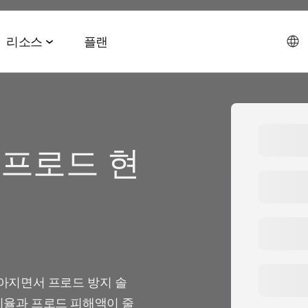
리소스
플랜
데이터 협업 스위트
이벤트 & 미디어
파트너십 솔루션
AI 에이전트 스위트
회사소개
 프로드 현
테크 & 미디어
앱스플
 & 2026 전망치
 ROAS
데이터 관리
이벤트 & 웨비나
에이전트 허브
에이전시
CEO 
및 LTV
오디언스 활성화
온디맨드 이벤트
MCP
AWS
사회공
미디어 바잉
리테일 미디어 측정
MAMA 이벤트
채용정
브 전략
시그널 허브
스폰서 MAMA
뉴스룸
 및 수익화
데이터 클린룸
팟케스트
높아지면서 프로드 방지 솔
 비율과 프로드 피해액이 줄
고객 이
Youtube 비디오