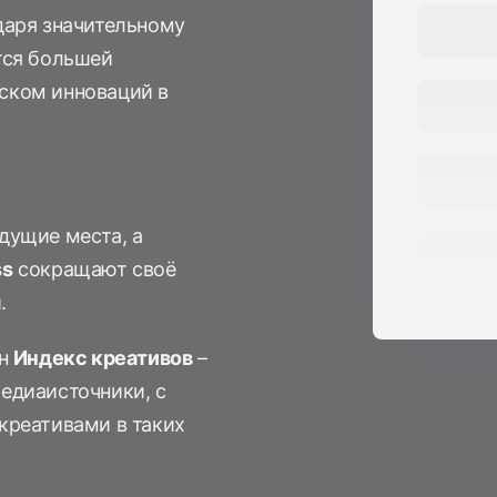
Стать спонсором
даря значительному
Истории 
MAMA
тся большей
тинга
ском инноваций в
Подкасты
Видео на YouTube
ности
дущие места, а
ss
сокращают своё
.
ен
Индекс креативов
–
едиаисточники, с
креативами в таких