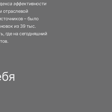
декса эффективности
ом отраслевой
сточников – было
новок из 39 тыс.
ь, где на сегодняшний
тов.
ебя