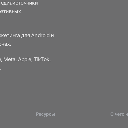
 медиаисточники
еативных
кетинга для Android и
онах.
Meta, Apple, TikTok,
.
Ресурсы
С чего 