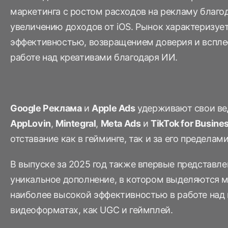
измерение
ИИ в маркетинге
Social-to-App
маркетинга с ростом расходов на рекламу благо
футболу
Путешествия и отдых
Измерение ROI
Отложенный
увеличению доходов от iOS. Рынок характеризуе
Бенчмарки марке
Приложения по подписке
диплинкинг
эффективностью, возвращением доверия и вспле
Маркетинговая
приложений
работе над креативами благодаря ИИ.
аналитика
Управление
Индекс эффектив
ссылками
Инкрементальность
Оптимизация
Google Реклама
и
Apple Ads
удерживают свои ве
креативов
AppLovin
,
Mintegral
,
Meta Ads
и
TikTok for Busine
Сегментация
отставание как в гейминге, так и за его пределами
аудитории
В выпуске за 2025 год также впервые представл
Защита от
уникальное дополнение, в котором выделяются м
мошенничества
наиболее высокой эффективностью в работе над 
Продуктовая
видеоформатах, как UGC и геймплей.
аналитика