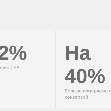
2%
На
40%
ение CPA
Больше измеряемых
конверсий