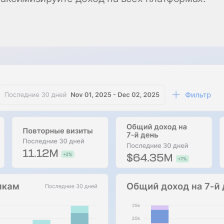
Стать спонсором
Истории 
MAMA
тинга
Подкасты
Видео на YouTube
ности