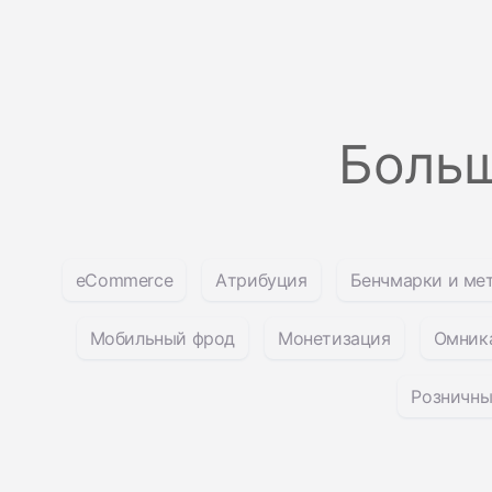
Больш
eCommerce
Атрибуция
Бенчмарки и ме
Мобильный фрод
Монетизация
Омник
Розничны