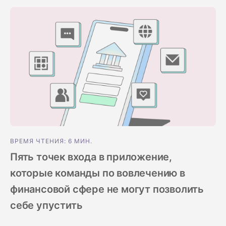
измерение
ИИ в маркетинге
Social-to-App
футболу
Путешествия и отдых
Измерение ROI
Отложенный
Бенчмарки марке
Приложения по подписке
диплинкинг
Маркетинговая
приложений
аналитика
Управление
Индекс эффектив
ссылками
Инкрементальность
Оптимизация
креативов
Сегментация
ВРЕМЯ ЧТЕНИЯ: 6 МИН.
аудитории
Пять точек входа в приложение,
Защита от
которые команды по вовлечению в
мошенничества
финансовой сфере не могут позволить
Продуктовая
себе упустить
аналитика