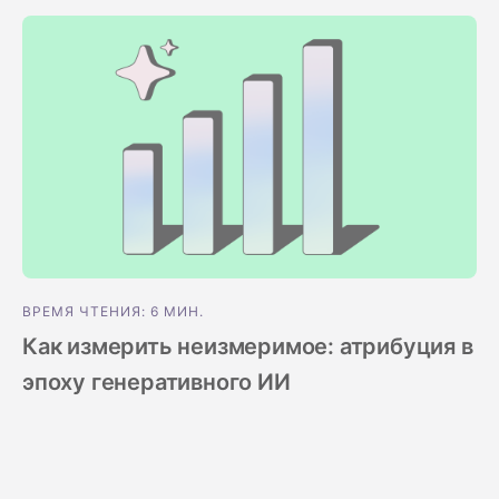
Стать спонсором
Истории 
MAMA
тинга
Подкасты
Видео на YouTube
ности
ВРЕМЯ ЧТЕНИЯ: 6 МИН.
Как измерить неизмеримое: атрибуция в
эпоху генеративного ИИ