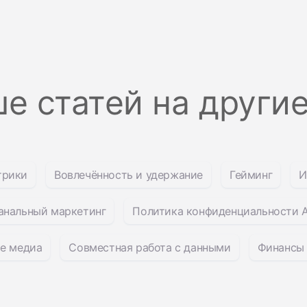
е статей на други
трики
Вовлечённость и удержание
Гейминг
И
анальный маркетинг
Политика конфиденциальности A
е медиа
Совместная работа с данными
Финансы 