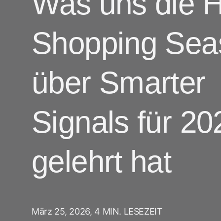
Was uns die H
ROI Measurement
Travel
KI in Marketing
Performance 
Deferred De
Marketing Analytics
Linking
Shopping Sea
Abonnement Apps
Incrementality
Link Manage
Creative Optimization
über Smarter
Audience Segmentation
Betrugsschutz
Signals für 20
Product Analytics
gelehrt hat
März 25, 2026,
4 MIN. LESEZEIT