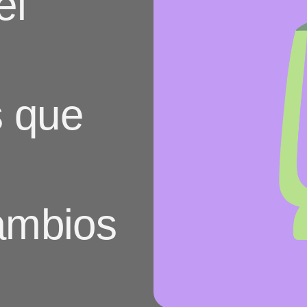
el
client
Vídeos de YouTube
es
s que
ambios