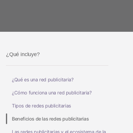
Salud y estado físico
LA IA en el
Social-to-App
Análisis de marketing
Performance Index
Viajes
marketing
Deferred Deep
Incrementalidad
Apps de suscripción
Linking
Optimización creativa
Gestión de enlac
Segmentación de la
¿Qué incluye?
audiencia
Protección contra el
fraude
¿Qué es una red publicitaria?
Análisis de producto
¿Cómo funciona una red publicitaria?
Tipos de redes publicitarias
Beneficios de las redes publicitarias
Las redes publicitarias y el ecosistema de la