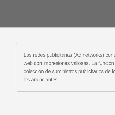
Casos
Podcasts
client
Vídeos de YouTube
es
Las redes publicitarias (Ad networks) cone
web con impresiones valiosas. La función e
colección de suministros publicitarios de 
los anunciantes.