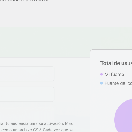
client
Vídeos de YouTube
es