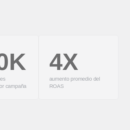
0K
4X
tes
aumento promedio del
por campaña
ROAS