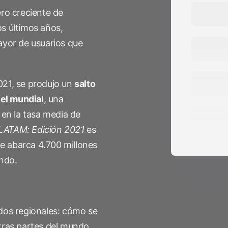
client
ro creciente de
Vídeos de YouTube
os últimos años,
yor de usuarios que
es
2021, se produjo un
salto
vel mundial
, una
en la tasa media de
 LATAM: Edición 2021
es
ue abarca 4.700 millones
undo.
os regionales: cómo se
tras partes del mundo