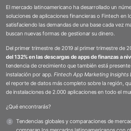
LA IA en el
Social-to-App
Análisis de marketing
Performance Index
El mercado latinoamericano ha desarrollado un núme
Viajes
marketing
Deferred Deep
soluciones de aplicaciones financieras o Fintech en l
Incrementalidad
Apps de suscripción
Linking
satisfaciendo las demandas de una base cada vez ma
Optimización creativa
buscan nuevas formas de gestionar su dinero.
Gestión de enlac
Segmentación de la
Del primer trimestre de 2019 al primer trimestre de 
audiencia
del 132% en las descargas de apps de finanzas a ni
Protección contra el
tendencia de crecimiento que también está presente 
fraude
instalación por app.
Fintech App Marketing Insights
Análisis de producto
el reporte de datos más completo sobre la región, q
de instalaciones de 2.000 aplicaciones en todo el m
¿Qué encontrarás?
Tendencias globales y comparaciones de mercad
comparan los mercados latinoamericanos con o