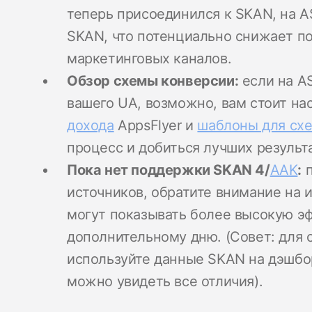
теперь присоединился к SKAN, на A
SKAN, что потенциально снижает по
маркетинговых каналов.
Обзор схемы конверсии:
если на AS
вашего UA, возможно, вам стоит на
дохода
AppsFlyer и
шаблоны для сх
процесс и добиться лучших результа
Пока нет поддержки SKAN 4/
AAK
:
п
источников, обратите внимание на и
могут показывать более высокую э
дополнительному дню. (Совет: для 
используйте данные SKAN на дэшбор
можно увидеть все отличия).