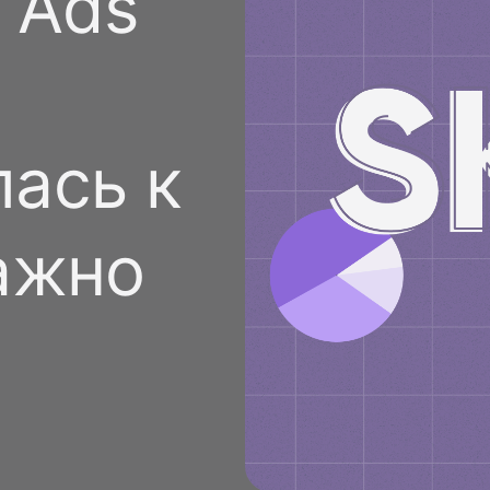
 Ads
Стать спонсором
Истории 
MAMA
тинга
Подкасты
Видео на YouTube
ности
ась к
ажно