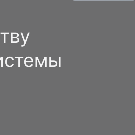
тву
истемы