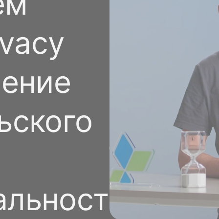
ем
Стать спонсором
Истории 
MAMA
ivacy
тинга
Подкасты
Видео на YouTube
ности
шение
ьского
альности