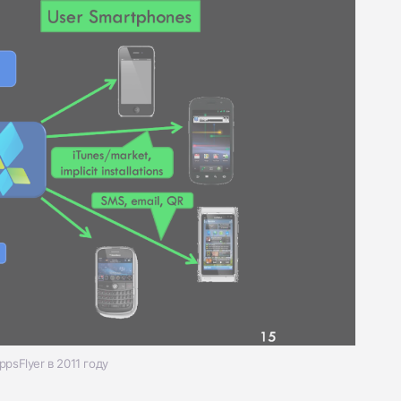
psFlyer в 2011 год
у