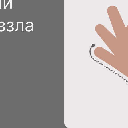
ий
Стать спонсором
Истории 
MAMA
ззла
тинга
Подкасты
Видео на YouTube
ности