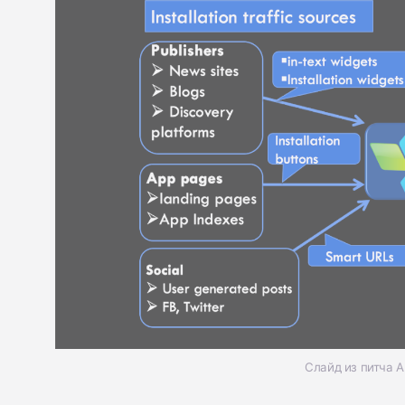
Слайд из питча Ap