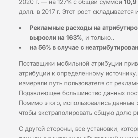
2020 г. — на 127% с общей суммой
10,9
долл. в 2017 г. Этот рост складывается
Рекламные расходы на атрибутир
выросли на 163%
, и только..
на 56% в случае с неатрибутиров
Поставщики мобильной атрибуции прив
атрибуции к определенному источнику.
измеряли путь пользователя от реклам
Подавляющее большинство данных посту
Помимо этого, использовались данные 
чтобы экстраполировать общую долю р
С другой стороны, все установки, кот