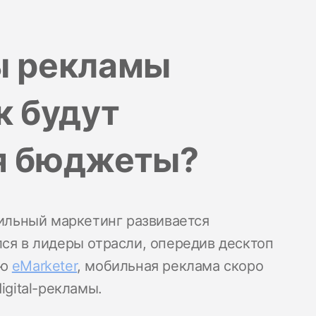
ы рекламы
к будут
я бюджеты?
бильный маркетинг развивается
лся в лидеры отрасли, опередив десктоп
ию
eMarketer
, мобильная реклама скоро
igital-рекламы.