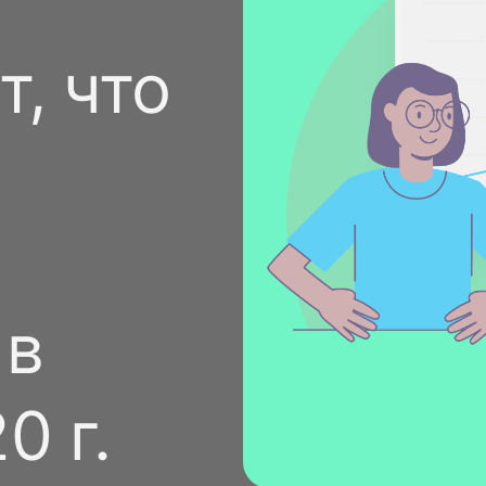
Стать спонсором
Истории 
MAMA
, что
тинга
Подкасты
Видео на YouTube
ности
 в
0 г.