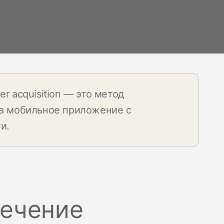
Центр поддержки
клиентов
Что нового
r acquisition — это метод
 в мобильное приложение с
ти
.
лечение