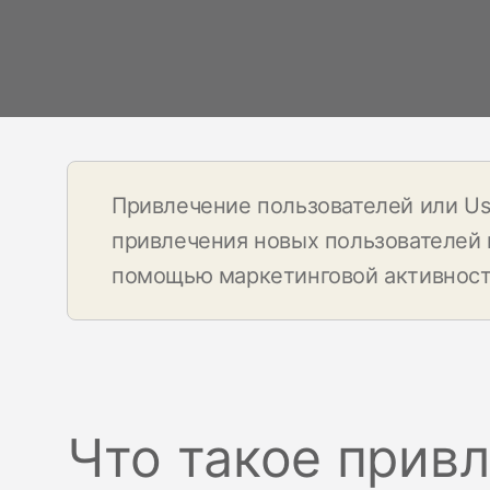
ате мира по
Стать спонсором
Истории 
MAMA
тинга
Подкасты
Видео на YouTube
ности
Привлечение пользователей или Use
привлечения новых пользователей
помощью маркетинговой активнос
Что такое прив