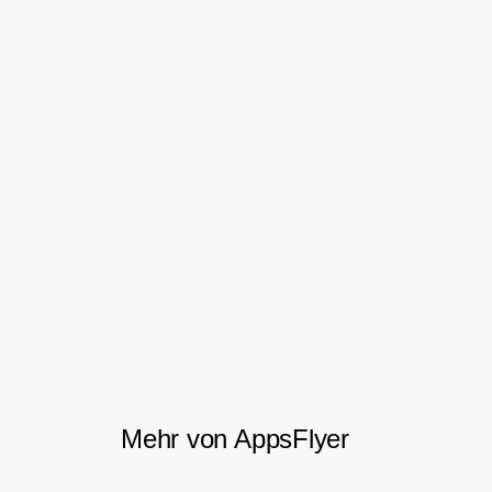
eine höhere durchschnittliche
Engagementrate und ein höheres
Bestellvolumen pro User.
Die Teams führten in 2020 eine zweite
aktualisierte QR-Kampagne mit einer noch
größeren geografischen Reichweite durch,
die zu einem nachweislich robusten
Wachstum der Reichweite und Wirkung
ihres Kundenprämienprogramms führte.
Mehr von AppsFlyer