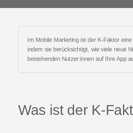
Customer 
ng Benchmarks
p
Index
ep
ment
Im Mobile Marketing ist der K-Faktor eine Me
indem sie berücksichtigt, wie viele neue 
bestehenden Nutzer:innen auf Ihre App
Was ist der K-Fak