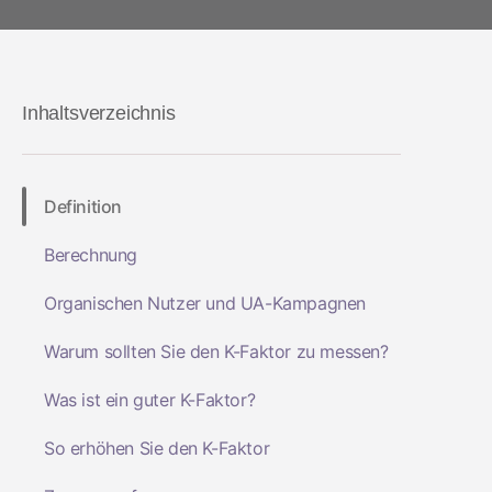
Gesundheit und Fitness
Creative Optimization
App Marketi
Social-to-Ap
ROI Measurement
Travel
KI in Marketing
Performance 
Deferred De
Marketing Analytics
Linking
Abonnement Apps
Inhaltsverzeichnis
Incrementality
Link Manage
Creative Optimization
Definition
Audience Segmentation
Berechnung
Betrugsschutz
Organischen Nutzer und UA-Kampagnen
Product Analytics
Warum sollten Sie den K-Faktor zu messen?
Was ist ein guter K-Faktor?
So erhöhen Sie den K-Faktor