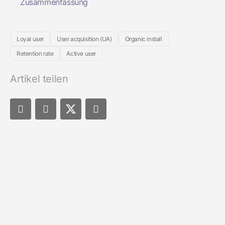
Zusammenfassung
Loyal user
User acquisition (UA)
Organic install
Retention rate
Active user
Artikel teilen