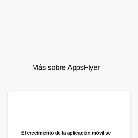
esfuerzos de adquisición de
usuarios.
Camilo Fitzgerald, Analista de Juegos
Más sobre AppsFlyer
El crecimiento de la aplicación móvil se