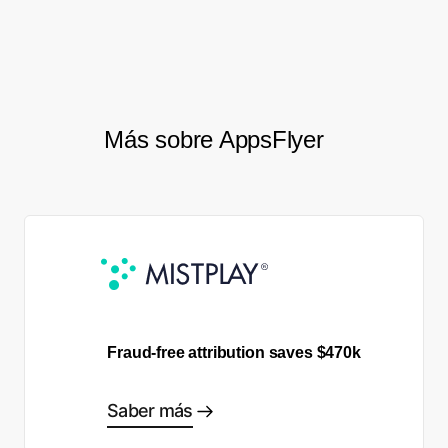
Saily Cruz – Head of growth en GBM
Más sobre AppsFlyer
Fraud-free attribution saves $470k
Saber más