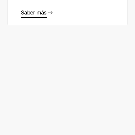
Saber más
¿Listo para empezar a tomar
buenas decisiones?
Solicita una demo
Regístrate gratis