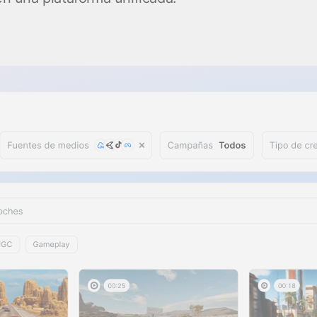
client
Vídeos de YouTube
es