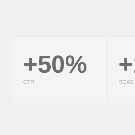
+50%
+
CTR
ROAS