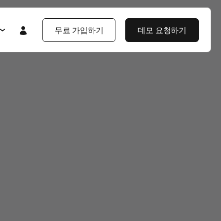
무료 가입하기
데모 요청하기
Featured
Featured
앱스플라이어 101
라이어 소개
제품 투어
제품 둘러보기
제품 둘러보기
블로그
앱스플라이어 강점
기업 솔루션
제픔 소식
헌
고객 배움 포털
보
개발자 허브
고객 이야기
엔터프라이즈급 보안
지식 센터
야기
제품 소식