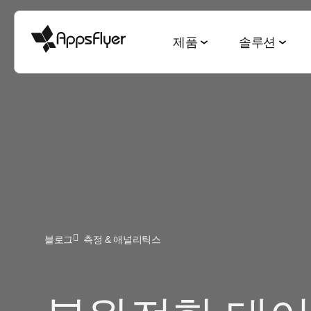
제품
솔루션
측정 스위트
산업별 솔루션
블로그
리서치 & 리포트
딥링킹 스위트
목적별 솔루션
모바일 어트리뷰션
게임
모바일 어트리뷰션
2025 Top5 트렌드
웹-to-앱
신규 유저 및
금융
옴니채널 마케팅
게이밍 산업
QR-to-앱
고객 잔존율 
CTV 어트리뷰션
전자상거래
딥링킹
전자상거래 산업
이메일-to-앱
옴니 채널 
PC & 콘솔 어트리뷰션
블로그
측정 & 애널리틱스
엔터테인먼트
데이터 협업
월드컵 보고서
텍스트-to-앱
크리에이티
크로스 플랫폼 측정
요식업
마케팅과 AI
앱 마케팅 벤치마크
리퍼럴-to-앱
미디어 셀링
ROI 측정
헬스 & 피트니스
성과 인덱스
소셜-to-앱