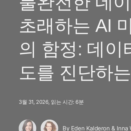
불완전한 데
마케팅 애널리틱스
여행 및 지역 정보
디퍼드 딥링크
증분성
초래하는 AI 
구독 앱
링크 관리
크리에이티브 최적화
오디언스 세그먼트
의 함정: 데이
프로드 보호
프로덕트 애널리틱스
도를 진단하는
3월 31, 2026,
읽는 시간: 6분
By Eden Kalderon & Inna