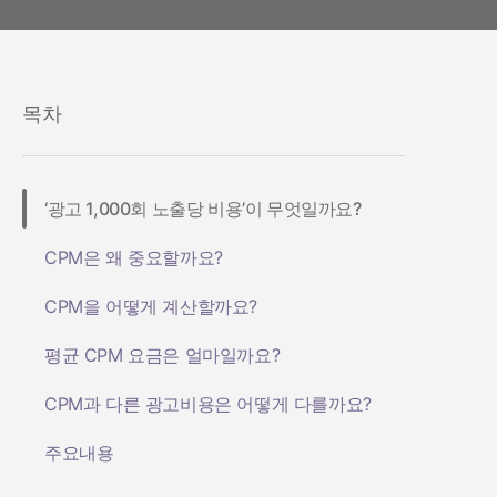
헬스 & 피트니스
성과 인덱스
소셜-to-앱
마케팅 애널리틱스
여행 및 지역 정보
디퍼드 딥링크
증분성
구독 앱
링크 관리
크리에이티브 최적화
목차
오디언스 세그먼트
프로드 보호
‘광고 1,000회 노출당 비용’이 무엇일까요?
프로덕트 애널리틱스
CPM은 왜 중요할까요?
CPM을 어떻게 계산할까요?
평균 CPM 요금은 얼마일까요?
CPM과 다른 광고비용은 어떻게 다를까요?
주요내용