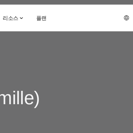
리소스
플랜
데이터 협업 스위트
이벤트 & 미디어
파트너십 솔루션
AI 에이전트 스위트
회사소개
테크 & 미디어
앱스플
 & 2026 전망치
 ROAS
데이터 관리
이벤트 & 웨비나
에이전트 허브
에이전시
CEO 
및 LTV
오디언스 활성화
온디맨드 이벤트
MCP
ille)
AWS
사회공
미디어 바잉
리테일 미디어 측정
MAMA 이벤트
채용정
브 전략
시그널 허브
스폰서 MAMA
뉴스룸
 및 수익화
데이터 클린룸
팟케스트