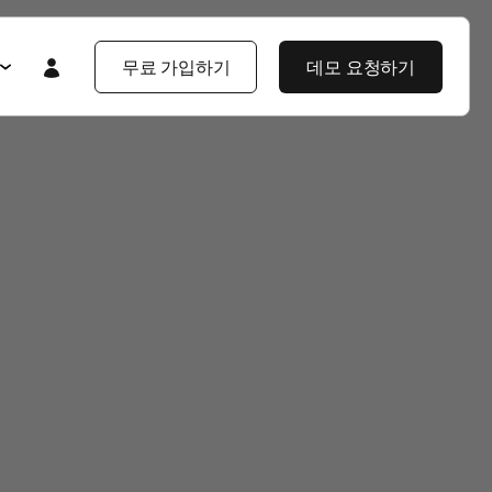
무료 가입하기
데모 요청하기
Featured
Featured
앱스플라이어 101
라이어 소개
제품 투어
제품 둘러보기
제품 둘러보기
블로그
앱스플라이어 강점
기업 솔루션
제픔 소식
헌
고객 배움 포털
보
개발자 허브
고객 이야기
엔터프라이즈급 보안
지식 센터