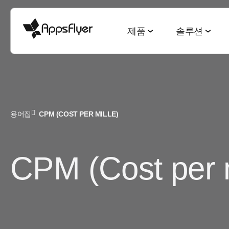
제품
솔루션
측정 스위트
산업별 솔루션
블로그
리서치 & 리포트
딥링킹 스위트
목적별 솔루션
용어집
CPM (COST PER MILLE)
모바일 어트리뷰션
게임
모바일 어트리뷰션
2025 Top5 트렌드
웹-to-앱
신규 유저 및
금융
옴니채널 마케팅
게이밍 산업
QR-to-앱
고객 잔존율 
CPM (Cost per m
CTV 어트리뷰션
전자상거래
딥링킹
전자상거래 산업
이메일-to-앱
옴니 채널 
PC & 콘솔 어트리뷰션
엔터테인먼트
데이터 협업
월드컵 보고서
텍스트-to-앱
크리에이티
크로스 플랫폼 측정
요식업
마케팅과 AI
앱 마케팅 벤치마크
리퍼럴-to-앱
미디어 셀링
ROI 측정